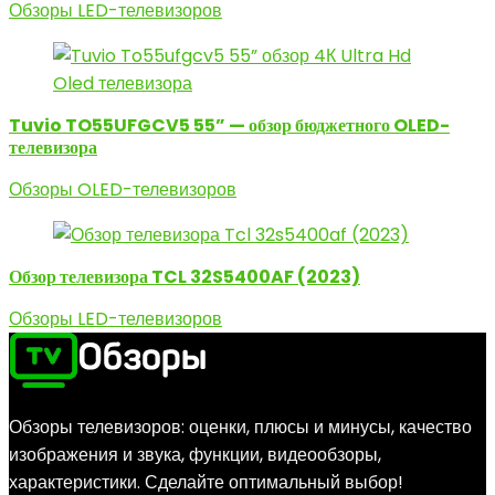
Обзоры LED-телевизоров
Tuvio TO55UFGCV5 55” — обзор бюджетного OLED-
телевизора
Обзоры OLED-телевизоров
Обзор телевизора TCL 32S5400AF (2023)
Обзоры LED-телевизоров
Обзоры телевизоров: оценки, плюсы и минусы, качество
изображения и звука, функции, видеообзоры,
характеристики. Сделайте оптимальный выбор!