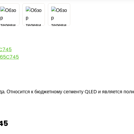
5C745
L 65C745
. Относится к бюджетному сегменту QLED и является полн
45