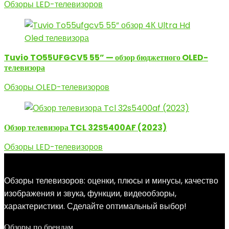
Обзоры LED-телевизоров
Tuvio TO55UFGCV5 55” — обзор бюджетного OLED-
телевизора
Обзоры OLED-телевизоров
Обзор телевизора TCL 32S5400AF (2023)
Обзоры LED-телевизоров
Обзоры телевизоров: оценки, плюсы и минусы, качество
изображения и звука, функции, видеообзоры,
характеристики. Сделайте оптимальный выбор!
Обзоры по брендам