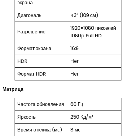
экрана
Диагональ
43″ (109 см)
1920×1080 пикселей
Разрешение
1080p Full HD
Формат экрана
16:9
HDR
Нет
Формат HDR
Нет
Матрица
Частота обновления
60 Гц
Яркость
250 Кд/м²
Время отклика (мс)
8 мс