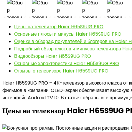
Цены на телевизор Haier H65S9UG PRO
Основные плюсы и минусы Haier H65S9UG PRO
Оценки в обзорах, покупателей и блогеров на Haie
Подробный обзор плюсов и минусов телевизора Ha
Видеообзоры Haier H65S9UG PRO
Основные характеристики Haier H65S9UG PRO
Отзывы о телевизоре Haier H65S9UG PRO
Haier H65S9UG PRO – 4K-телевизор высокого класса от 
фильмов в компании. OLED-экран обеспечивает высокую яр
интерфейс Android TV 10. В статье собраны все преимуще
Цены на телевизор Haier H65S9UG 