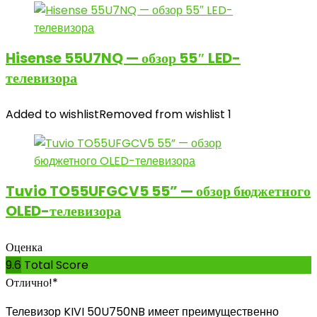
Hisense 55U7NQ — обзор 55″ LED-
телевизора
Added to wishlist
Removed from wishlist
1
Tuvio TO55UFGCV5 55” — обзор бюджетного
OLED-телевизора
Оценка
9.6
Total Score
Отлично!*
Телевизор KIVI 50U750NB имеет преимущественно